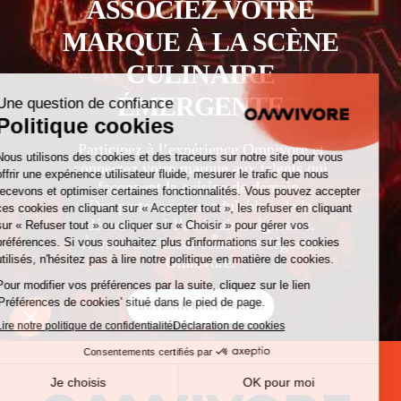
ASSOCIEZ VOTRE
MARQUE À LA SCÈNE
CULINAIRE
ÉMERGENTE
Participez à l’expérience Omnivore et
connectez votre marque aux talents qui
façonnent la cuisine de demain.
Des partenariats modulables, de la
découverte à l’activation signature.
À vous de choisir comment déguster
Omnivore.
DEVENIR PARTENAIRE