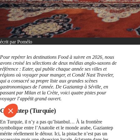
écrit par
Pomélo
Pour repérer les destinations Food à suivre en 2026, nous 
avons croisé les sélections de deux médias anglo-saxons de 
référence : Eater, qui publie chaque année ses villes et 
régions où voyager pour manger, et Condé Nast Traveler, 
qui a consacré sa propre liste aux grandes scènes 
gastronomiques de l
’
année. De Gaziantep à Séville, en 
passant par Milan et la Crète, voici quatre pistes pour 
voyager l
’
appétit grand ouvert.
Gaziantep (Turquie)
En Turquie, il n’y a pas qu’Istanbul… À la frontière 
symbolique entre l’Anatolie et le monde arabe, Gaziantep 
mérite réellement le détour. Ici, la pistache n’est pas un 
accessoire mais une obsession locale, éclatante dans les 